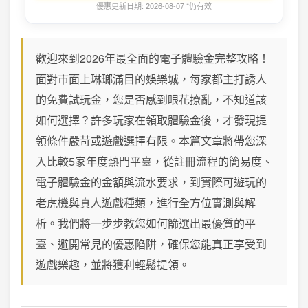
優惠更新日期: 2026-08-07 *仍有效
歡迎來到2026年最全面的電子體驗金完整攻略！
面對市面上琳瑯滿目的娛樂城，每家都主打誘人
的免費試玩金，您是否感到眼花撩亂，不知道該
如何選擇？許多玩家在領取體驗金後，才發現提
領條件嚴苛或遊戲選擇有限。本篇文章將帶您深
入比較5家年度熱門平臺，從註冊流程的簡易度、
電子體驗金的金額與流水要求，到實際可遊玩的
老虎機與真人遊戲種類，進行全方位實測與解
析。我們將一步步教您如何篩選出最優質的平
臺、避開常見的優惠陷阱，確保您能真正享受到
遊戲樂趣，並將獲利輕鬆提領。