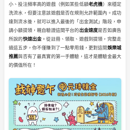
小、投注頻率高的遊戲（例如某些低額
老虎機
）來穩定
洗流水，但要注意該遊戲是否在規則允許範圍內。成功
達到流水後，就可以進入最後的「出金測試」階段，申
請小額提領，親自驗證這間平台的
出金速度
是否如廣告
所說的
快速出金
。從註冊、領取、遊戲到提領，完整走
過這五步，你不僅賺到了一點零用錢，更對這間
娛樂城
推薦
與否有了最真實的第一手體驗，這才是體驗金最大
的價值所在！