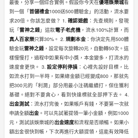
最後，分享一個綜合實例。假設你今天在
優塔娛樂城
看
到一個「
首儲禮金
1000送500體驗金」的活動，流水要
求20倍。你該怎麼做？ 1.
確認遊戲
：先查規則，發現
玩「
雷神之錘
」這款
電子老虎機
，流水100%計算，而
真人百家樂
只算30%。 2.
規劃本金
：你決定先用500體
驗金玩
雷神之錘
，設定每次旋轉20元，自動轉50次。這
樣慢慢打，過程中如果有中小獎，本金變多，打流水的
速度會更快。 3.
設定停利停損
：心裡先設好目標，比
如流水打到一半時，如果總金額已經變成800，那就先
把300元的「利潤」部分用最小注碼繼續打，保住獲利
基礎。絕對不要貪心，看到快達標就全部押下去。 4.
出金測試
：流水打完後，如果帳戶有錢，不要第一次就
申請全額
出金
。可以先試著提領一筆小金額，例如1000
元，測試該娛樂城的
出金速度
和流程是否順暢。如果小
額出金很快到帳，下次再進行大額提領，這能有效降低