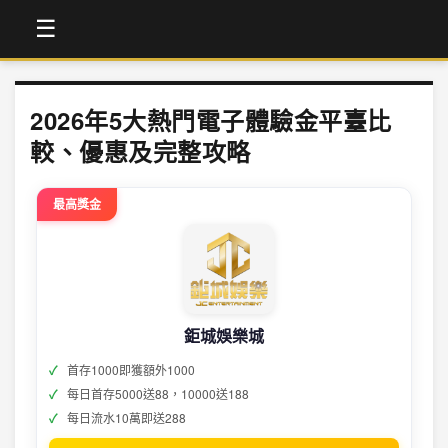
☰
2026年5大熱門電子體驗金平臺比
較、優惠及完整攻略
最高獎金
鉅城娛樂城
首存1000即獲額外1000
每日首存5000送88，10000送188
每日流水10萬即送288