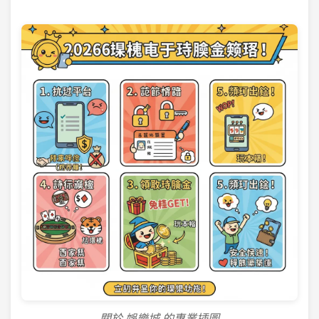
關於 娛樂城 的專業插圖