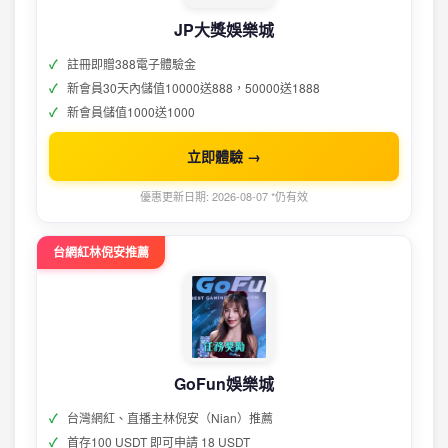
JP大獎娛樂城
註冊即贈388電子體驗金
新會員30天內儲值10000送888，50000送1888
新會員儲值1000送1000
立即體驗 →
優惠更新日期: 2026-08-07 *仍有效
台網紅林倪安推薦
GoFun娛樂城
台灣網紅、直播主林倪安（Nian）推薦
首存100 USDT 即可申請 18 USDT