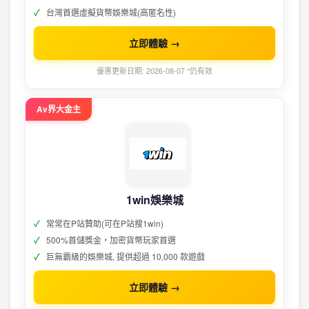
台灣首選虛擬貨幣娛樂城(高匿名性)
立即體驗 →
優惠更新日期: 2026-08-07 *仍有效
Av界大金主
1win娛樂城
常常在P站贊助(可在P站搜1win)
500%首儲獎金，加密貨幣玩家首選
巨無霸級的娛樂城, 提供超過 10,000 款遊戲
立即體驗 →