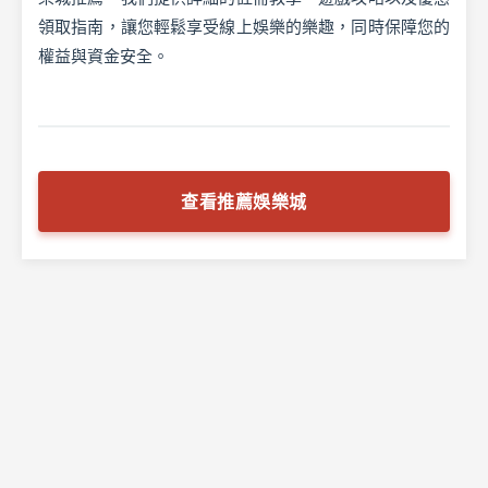
領取指南，讓您輕鬆享受線上娛樂的樂趣，同時保障您的
權益與資金安全。
查看推薦娛樂城