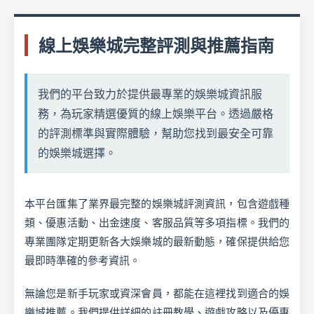
線上娛樂城完整評測與推薦指南
我們的平台致力於提供最專業的娛樂城資訊服
務，為玩家精選優質的線上娛樂平台。透過嚴格
的評測標準與實際體驗，幫助您找到最安全可靠
的娛樂城選擇。
本平台匯集了業界最完整的娛樂城評測資訊，包含遊戲種
類、優惠活動、出金速度、客服品質等多項指標。我們的
專業團隊定期更新各大娛樂城的最新動態，確保提供給您
最即時準確的參考資訊。
無論您是新手玩家或資深會員，都能在這裡找到適合的娛
樂城推薦。我們提供詳細的註冊教學、遊戲攻略以及優惠