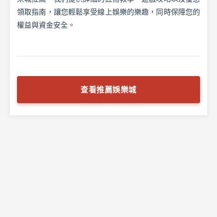
領取指南，讓您輕鬆享受線上娛樂的樂趣，同時保障您的
權益與資金安全。
查看推薦娛樂城