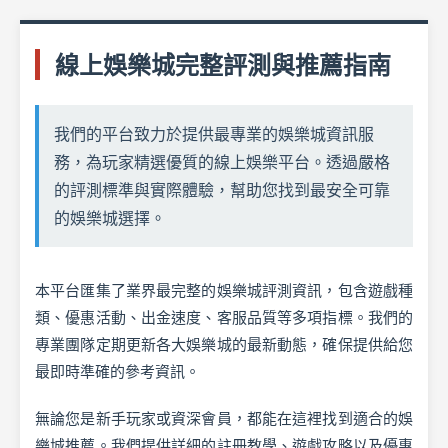
線上娛樂城完整評測與推薦指南
我們的平台致力於提供最專業的娛樂城資訊服
務，為玩家精選優質的線上娛樂平台。透過嚴格
的評測標準與實際體驗，幫助您找到最安全可靠
的娛樂城選擇。
本平台匯集了業界最完整的娛樂城評測資訊，包含遊戲種
類、優惠活動、出金速度、客服品質等多項指標。我們的
專業團隊定期更新各大娛樂城的最新動態，確保提供給您
最即時準確的參考資訊。
無論您是新手玩家或資深會員，都能在這裡找到適合的娛
樂城推薦。我們提供詳細的註冊教學、遊戲攻略以及優惠