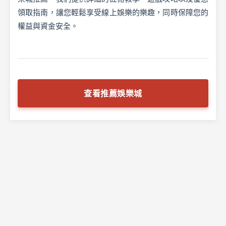
領取指南，讓您輕鬆享受線上娛樂的樂趣，同時保障您的
權益與資金安全。
查看推薦娛樂城