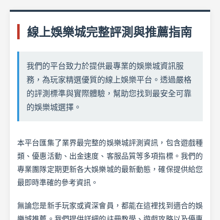
線上娛樂城完整評測與推薦指南
我們的平台致力於提供最專業的娛樂城資訊服
務，為玩家精選優質的線上娛樂平台。透過嚴格
的評測標準與實際體驗，幫助您找到最安全可靠
的娛樂城選擇。
本平台匯集了業界最完整的娛樂城評測資訊，包含遊戲種
類、優惠活動、出金速度、客服品質等多項指標。我們的
專業團隊定期更新各大娛樂城的最新動態，確保提供給您
最即時準確的參考資訊。
無論您是新手玩家或資深會員，都能在這裡找到適合的娛
樂城推薦。我們提供詳細的註冊教學、遊戲攻略以及優惠