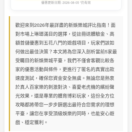
優惠更新日期: 2026-08-05 *仍有效
歡迎來到2026年最詳盡的新娛樂城評比指南！面
對市場上琳瑯滿目的選擇，從註冊送體驗金、高
額首儲優惠到五花八門的遊戲項目，玩家們該如
何做出最佳決策？本文將為您深入剖析當前5家最
受矚目的新娛樂城平臺，我們不僅會客觀比較各
家的優惠活動與條件，更進行了匿名的真實出款
速度測試，確保您資金安全無虞。無論您是熱衷
於真人百家樂的刺激對決、喜愛老虎機的繽紛聲
光效果，還是專業的體育博彩玩家，這份全方位
攻略都將帶您一步步篩選出最符合您需求的理想
平臺，讓您在享受頂級娛樂的同時，也能安心遊
戲、穩定獲利。