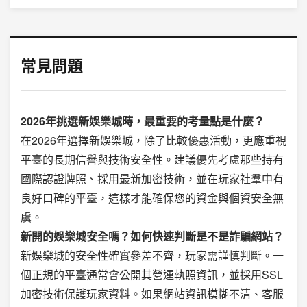
常見問題
2026年挑選新娛樂城時，最重要的考量點是什麼？
在2026年選擇新娛樂城，除了比較優惠活動，更應重視
平臺的長期信譽與技術安全性。建議優先考慮那些持有
國際認證牌照、採用最新加密技術，並在玩家社羣中有
良好口碑的平臺，這樣才能確保您的資金與個資安全無
虞。
新開的娛樂城安全嗎？如何快速判斷是不是詐騙網站？
新娛樂城的安全性確實參差不齊，玩家需謹慎判斷。一
個正規的平臺通常會公開其營運執照資訊，並採用SSL
加密技術保護玩家資料。如果網站資訊模糊不清、客服