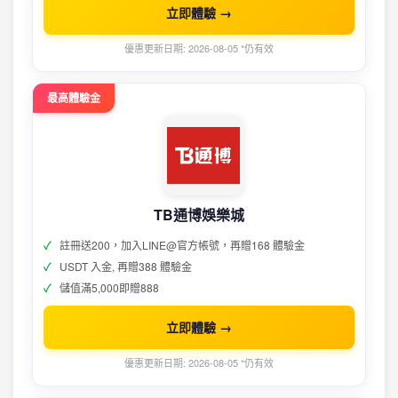
立即體驗 →
優惠更新日期: 2026-08-05 *仍有效
最高體驗金
TB通博娛樂城
註冊送200，加入LINE@官方帳號，再贈168 體驗金
USDT 入金, 再贈388 體驗金
儲值滿5,000即贈888
立即體驗 →
優惠更新日期: 2026-08-05 *仍有效