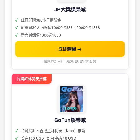
JP大獎娛樂城
註冊即贈388電子體驗金
新會員30天內儲值10000送888，50000送1888
新會員儲值1000送1000
立即體驗 →
優惠更新日期: 2026-08-05 *仍有效
台網紅林倪安推薦
GoFun娛樂城
台灣網紅、直播主林倪安（Nian）推薦
首存100 USDT 即可申請 18 USDT