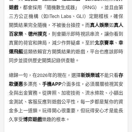
遊戲
，都會採用「隨機數生成器」（RNG），並且由第
三方公正機構（如iTech Labs、GLI）定期稽核，確保
開獎結果完全隨機，不被後台操控。而
真人娛樂
如
真人
百家樂
、
德州撲克
，則會顯示即時視訊串流，讓你看到
真實的荷官和牌局，減少作弊疑慮。至於
北京賽車
、
幸
運飛艇
這類依賴官方開獎結果的遊戲，平台也應該即時
同步並提供歷史開獎記錄供查驗。
總歸一句，在2026年的現在，選擇
新娛樂城
不能只看
存
款優惠
多漂亮、
手機APP
介面多炫，必須層層檢視其安
全與出金實務。從牌照、加密技術、流水條款、小額出
金測試、客服反應到遊戲公平性，每一步都是幫你的資
金多上一道鎖。玩得開心很重要，但玩得安心才是能長
久享受
博弈遊戲
樂趣的根本。