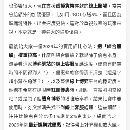
也影響很大，現在支援
虛擬貨幣
存款的
線上賭場
，常常
會給額外的加碼優惠，比如用USDT存送5%，而且因為
區塊鏈特性，出金速度更快，這對於重視效率的玩家來
說，本身就是一種強大的隱形優惠。
最後給大家一個2026年的實用評比心法：
把「綜合體
驗」權重拉高
。什麼叫綜合體驗？就是除了優惠本身，
還要看這家
博弈網站
的
線上客服
反應速度（優惠有問題
時問不問得到人？）、優惠條款寫得清不清楚（還是字
超小藏在角落？）、以及整個
線上博弈
平台的穩定度。
你總不希望在搶限時
註冊優惠
時，網站一直轉圈圈當掉
吧？或是領了個
體育博彩
的增強賠率券，結果比賽中要
使用時，券突然消失找不到
線上客服
處理。這些細節，
往往比優惠百分比多1%還是2%更重要。總而言之，
2026年挑
最新娛樂城優惠
，記得帶上計算機和放大鏡，