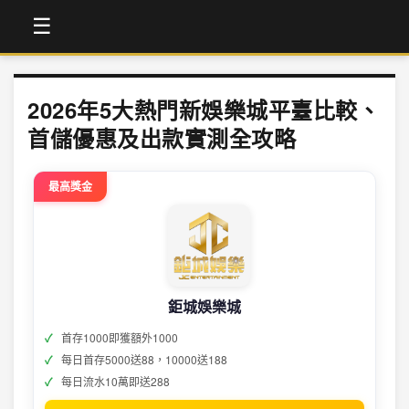
☰
2026年5大熱門新娛樂城平臺比較、
首儲優惠及出款實測全攻略
最高獎金
鉅城娛樂城
首存1000即獲額外1000
每日首存5000送88，10000送188
每日流水10萬即送288