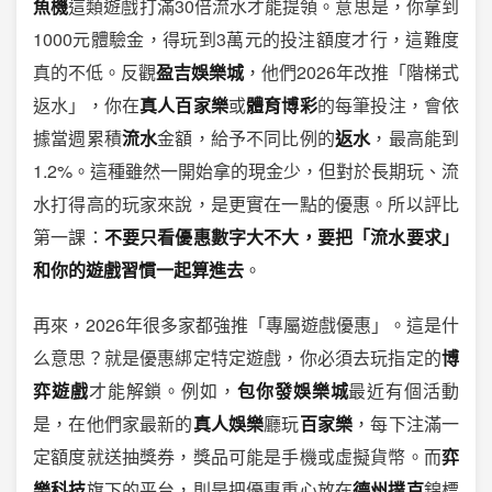
魚機
這類遊戲打滿30倍流水才能提領。意思是，你拿到
1000元體驗金，得玩到3萬元的投注額度才行，這難度
真的不低。反觀
盈吉娛樂城
，他們2026年改推「階梯式
返水」，你在
真人百家樂
或
體育博彩
的每筆投注，會依
據當週累積
流水
金額，給予不同比例的
返水
，最高能到
1.2%。這種雖然一開始拿的現金少，但對於長期玩、流
水打得高的玩家來說，是更實在一點的優惠。所以評比
第一課：
不要只看優惠數字大不大，要把「流水要求」
和你的遊戲習慣一起算進去
。
再來，2026年很多家都強推「專屬遊戲優惠」。這是什
么意思？就是優惠綁定特定遊戲，你必須去玩指定的
博
弈遊戲
才能解鎖。例如，
包你發娛樂城
最近有個活動
是，在他們家最新的
真人娛樂
廳玩
百家樂
，每下注滿一
定額度就送抽獎券，獎品可能是手機或虛擬貨幣。而
弈
樂科技
旗下的平台，則是把優惠重心放在
德州撲克
錦標