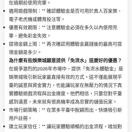
在過期前使用完畢。
適用遊戲限制：** 確認體驗金是否可用於真人百家樂、
電子老虎機或體育投注等。
優惠有效期限：** 注意體驗金必須在多久以內使用完
畢，避免彩金失效。
提領金額上限：** 再次確認用體驗金贏錢後的最高可提
領金額是多少。
為什麼有些娛樂城願意提供「免流水」這麼好的優惠？
在競爭激烈的2026年市場中，提供「免流水體驗金」是
娛樂城吸引新玩家最直接有效的方式。這不僅能展現平
臺的誠意與資金實力，也能讓玩家在無壓力的情況下真
實體驗遊戲流程與出金速度。他們相信，只要您對平臺
感到滿意，未來就有很高機率成為忠實的儲值玩家。
市場行銷策略：** 在眾多平臺中脫穎而出，快速吸引新
用戶註冊。
建立玩家信任：** 讓玩家體驗順暢的出金流程，增加對