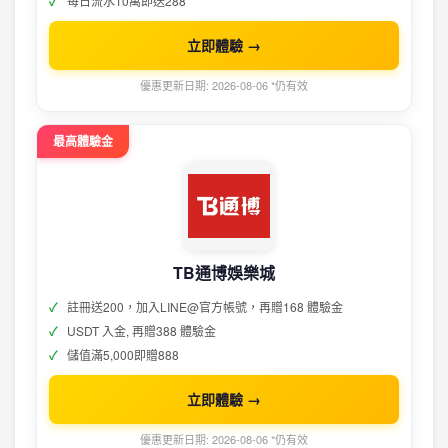
每日流水10萬即送288
立即體驗 →
優惠更新日期: 2026-08-06 *仍有效
最高體驗金
TB通博娛樂城
註冊送200，加入LINE@官方帳號，再贈168 體驗金
USDT 入金, 再贈388 體驗金
儲值滿5,000即贈888
立即體驗 →
優惠更新日期: 2026-08-06 *仍有效