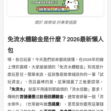
關於 娛樂城 的專業插圖
免流水體驗金是什麼？2026最新懶人
包
嘿，各位玩家！今天我們就來徹底搞懂，在2026年的線
上博弈圈裡，大家搶破頭的「免流水體驗金」到底是什
麼玩意兒。簡單來說，這就像是娛樂城送你的一筆「試
玩資金」，而且最棒的是，這筆錢贏了之後要提領，
「免流水」
就是不用達到那麻煩的「流水倍數」要求！
傳統的
首儲優惠
或
註冊送體驗金
，通常會綁著一個「流
水條件」（也常被叫做
洗碼量
），意思是你要用這筆錢