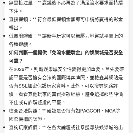
無需投注量：** 贏錢後不必再為了滿足流水要求而持續
下注。
直接提領：** 符合最低提領金額即可申請將贏得的彩金
轉出。
低風險體驗：** 讓新手玩家可以無壓力地嘗試平臺上的
各種遊戲。
如何判斷一個提供「免流水體驗金」的娛樂城是否安全
可靠？
在2026年，判斷娛樂城安全性變得更加重要。首先要確
認平臺是否擁有合法的國際博弈牌照，並檢查其網站是
否有SSL加密保護玩家資料。此外，可以搜尋網路評
價，看看其他玩家的真實提款經驗，避免選擇那些評價
不佳或有詐騙疑慮的平臺。
檢查合法牌照：** 確認是否持有如PAGCOR、MGA等
國際機構的認證。
查詢玩家評價：** 在各大論壇或社羣搜尋該娛樂城的出