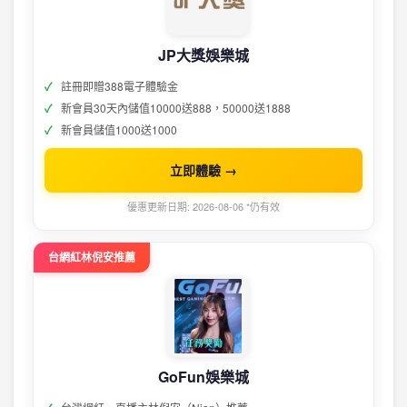
JP大獎娛樂城
註冊即贈388電子體驗金
新會員30天內儲值10000送888，50000送1888
新會員儲值1000送1000
立即體驗 →
優惠更新日期: 2026-08-06 *仍有效
台網紅林倪安推薦
GoFun娛樂城